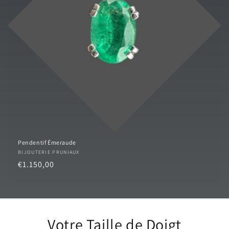
o
n
:
Pendentif Émeraude
Fournisseur :
BIJOUTERIE PRUNIAUX
Prix
€1.150,00
habituel
Votre Taille de Doigt