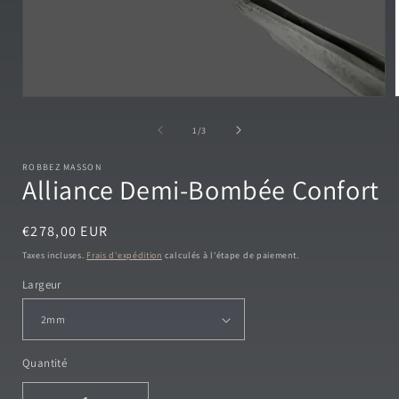
Ouvrir
le
l
média
de
1
/
3
1
dans
ROBBEZ MASSON
une
Alliance Demi-Bombée Confort
fenêtre
modale
Prix
€278,00 EUR
habituel
Taxes incluses.
Frais d'expédition
calculés à l'étape de paiement.
Largeur
Quantité