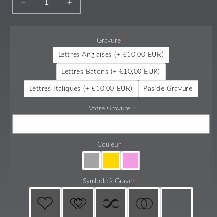
Réduire
Augmenter
la
la
quantité
quantité
de
de
Gravure
Alliance
Alliance
Lettres Anglaises
(+ €10,00 EUR)
Demi-
Demi-
Bombée
Bombée
Lettres Batons
(+ €10,00 EUR)
Confort
Confort
Lettres Italiques
(+ €10,00 EUR)
Pas de Gravure
Votre Gravure :
Couleur
Symbole à Graver