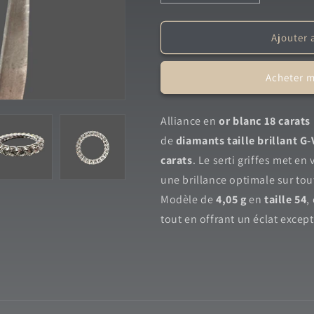
la
la
quantité
quantité
de
de
Ajouter 
Alliance
Alliance
diamants
diamants
Acheter 
complète
complète
2.74
2.74
carats
carats
Alliance en
or blanc 18 carats
de
diamants taille brillant G
carats
. Le serti griffes met en
une brillance optimale sur tou
Modèle de
4,05 g
en
taille 54
,
tout en offrant un éclat excep